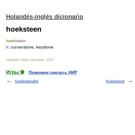
Holandés-inglés dicionario
hoeksteen
hoeksteen
n.
cornerstone, keystone
Holandés-inglés dicionario
.
2013
.
Игры ⚽
Поможем сделать НИР
hoekstandig
hoekstoot